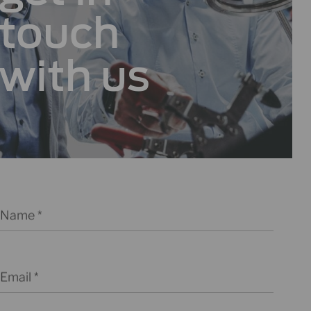
touch
with us
Name
Email