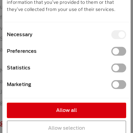
information that you’ve provided to them or that
unter
jobs@rosendahlnextrom.com
, damit wir
they’ve collected from your use of their services.
für dich alle Sicherheitsmaßnahmen
vorbereiten können. Zwischen unseren
Consent
Necessary
Selection
Sondermaschinen gibt es ein paar Kleinigkeiten,
auf die wir achten müssen.
Preferences
Statistics
Neben unseren Betriebsführungen kannst du
auch gerne zum Plaudern rund um mögliche
Marketing
Jobs kommen. Unser HR-Abteilung steht dir
gerne für individuelle Gespräche zur Verfügung.
Allow all
gleich anmelden
Allow selection