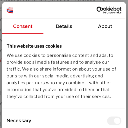
Strom, Wasser, Druckluft und allen Rohstoffen,
die bei der Produktion eingesetzt werden. Mit
Consent
Details
About
modernen Messgeräten und Berechnungen
wird der CO2-Fußabdruck in Echtzeit und auf
This website uses cookies
den Kilometer genau ermittelt.
Lesen Sie mehr
We use cookies to personalise content and ads, to
über dieses Modul in diesem Artikel
.
provide social media features and to analyse our
traffic. We also share information about your use of
our site with our social media, advertising and
analytics partners who may combine it with other
information that you’ve provided to them or that
Hinzu kommt das Thema Digitaler Zwilling, dem
they’ve collected from your use of their services.
ein ganzes Team seine Aufmerksamkeit widmet.
In naher Zukunft sollen alle Prozesse in Design,
Consent
Necessary
Selection
Planung, Produktion und Vertrieb optimiert und