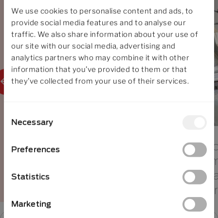
We use cookies to personalise content and ads, to
provide social media features and to analyse our
traffic. We also share information about your use of
our site with our social media, advertising and
analytics partners who may combine it with other
information that you’ve provided to them or that
they’ve collected from your use of their services.
15. September
Consent
ELBC,
Wien,
Necessary
Selection
Österreich
Fortsc
Preferences
Autom
Mehr erfahren
Monta
Statistics
Batter
Marketing