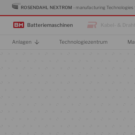
Zum
ROSENDAHL NEXTROM
- manufacturing Technologies f
Inhalt
springen
Batteriemaschinen
Kabel- & Drah
Anlagen
Technologiezentrum
Ma