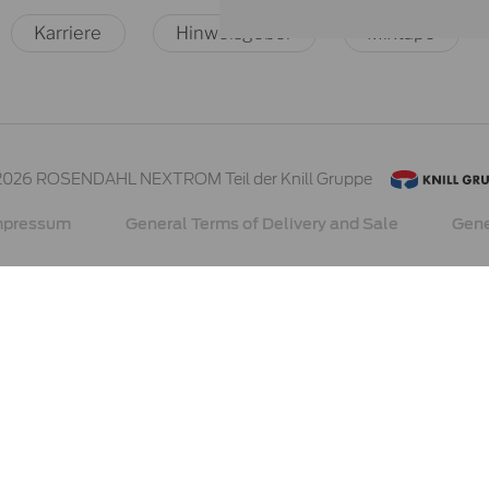
Karriere
Hinweisgeber
Mixtape
2026 ROSENDAHL NEXTROM
Teil der Knill Gruppe
mpressum
General Terms of Delivery and Sale
Gene