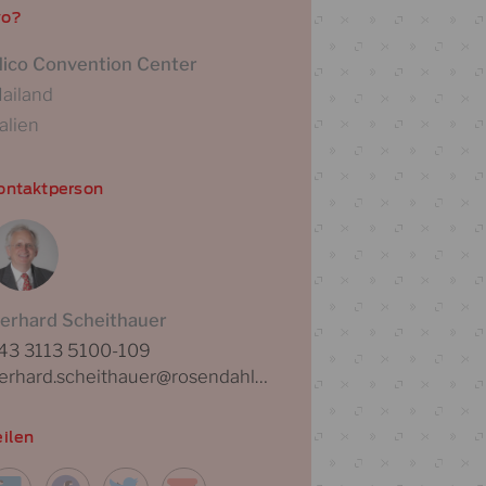
o?
ico Convention Center
ailand
talien
ontaktperson
erhard Scheithauer
43 3113 5100-109
gerhard.scheithauer@rosendahlnextrom.com
eilen