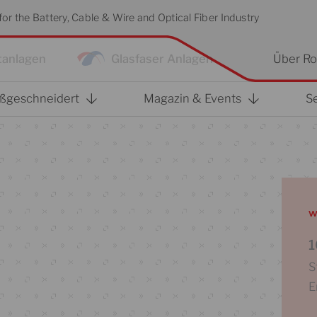
or the Battery, Cable & Wire and Optical Fiber Industry
tanlagen
Glasfaser Anlagen
Über Ro
ßgeschneidert
Magazin & Events
S
w
1
S
E