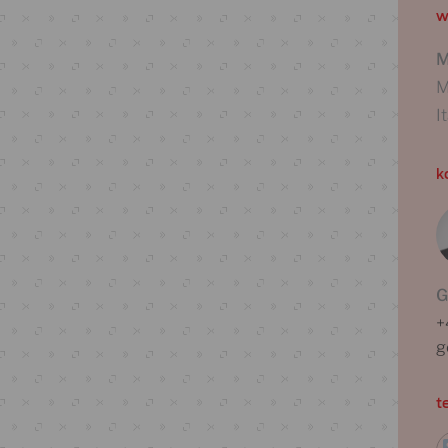
w
M
M
I
k
G
+
t