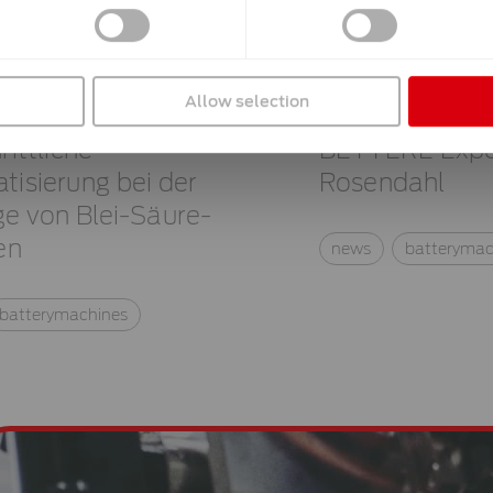
Allow selection
rittliche
BETTERE Exped
isierung bei der
Rosendahl
e von Blei-Säure-
en
news
batterymac
batterymachines