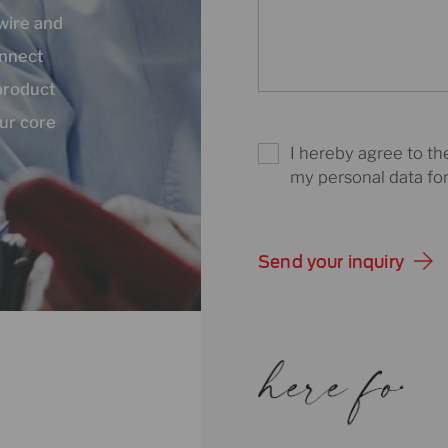
 wire and
onnect
product
ur core
I hereby agree to th
my personal data for
Send your inquiry