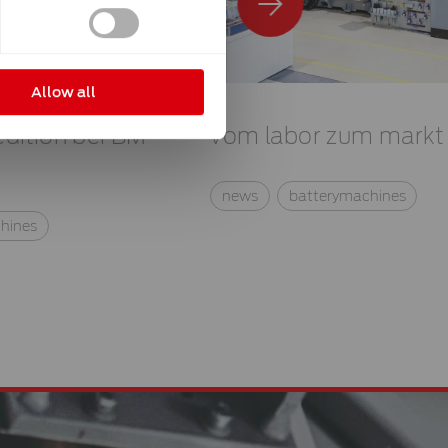
Allow all
ition bei BM-
vom labor zum markt
news
batterymachines
hines