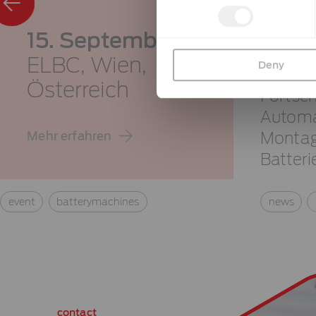
15. September
ELBC,
Wien,
Deny
Österreich
Fortsch
Automat
Mehr erfahren
Montag
Batteri
event
batterymachines
news
contact